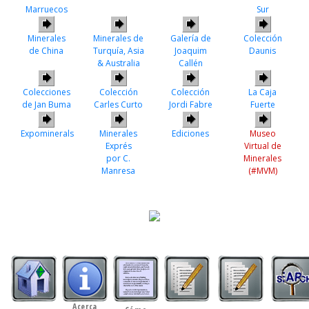
Marruecos
Sur
Minerales
Minerales de
Galería de
Colección
de China
Turquía, Asia
Joaquim
Daunis
& Australia
Callén
Colecciones
Colección
Colección
La Caja
de Jan Buma
Carles Curto
Jordi Fabre
Fuerte
Expominerals
Minerales
Ediciones
Museo
Exprés
Virtual de
por C.
Minerales
Manresa
(#MVM)
Acerca