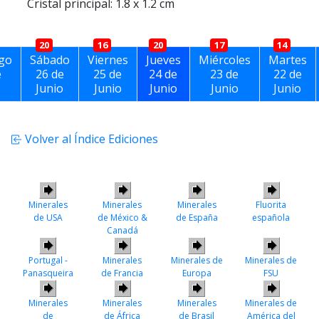
Cristal principal: 1.8 x 1.2 cm
20
16
20
17
14
go
Sábado
Viernes
Jueves
Miércoles
Martes
e
26 de
25 de
24 de
23 de
22 de
o
Junio
Junio
Junio
Junio
Junio
Volver al Índice Ediciones
Minerales
Minerales
Minerales
Fluorita
de USA
de México &
de España
española
Canadá
Portugal -
Minerales
Minerales de
Minerales de
Panasqueira
de Francia
Europa
FSU
Minerales
Minerales
Minerales
Minerales de
de
de África
de Brasil
América del