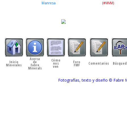
Manresa
(#MVM)
Acerca
Cómo
Inicio
de
Foro
nos
Comentarios
Búsqued
Minerales
Fabre
FMF
ven
Minerals
Fotografías, texto y diseño © Fabre