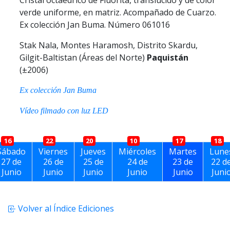
verde uniforme, en matriz. Acompañado de Cuarzo.
Ex colección Jan Buma. Número 061016
Stak Nala, Montes Haramosh, Distrito Skardu,
Gilgit-Baltistan (Áreas del Norte)
Paquistán
(±2006)
Ex colección Jan Buma
Vídeo filmado con luz LED
16
22
20
10
17
18
Sábado
Viernes
Jueves
Miércoles
Martes
Lune
27 de
26 de
25 de
24 de
23 de
22 d
Junio
Junio
Junio
Junio
Junio
Juni
Volver al Índice Ediciones