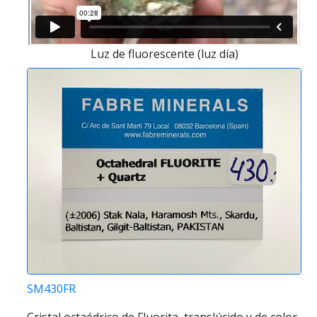
Luz de fluorescente (luz día)
SM430FR
Cristal octaédrico de Fluorita, translúcido y de color