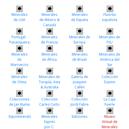
Minerales
Minerales
Minerales
Fluorita
de USA
de México &
de España
española
Canadá
Portugal -
Minerales
Minerales de
Minerales de
Panasqueira
de Francia
Europa
FSU
Minerales
Minerales
Minerales
Minerales de
de
de África
de Brasil
América del
Marruecos
Sur
Minerales
Minerales de
Galería de
Colección
de China
Turquía, Asia
Joaquim
Daunis
& Australia
Callén
Colecciones
Colección
Colección
La Caja
de Jan Buma
Carles Curto
Jordi Fabre
Fuerte
Expominerals
Minerales
Ediciones
Museo
Exprés
Virtual de
por C.
Minerales