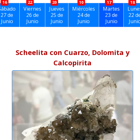
16
22
20
10
17
18
Sábado
Viernes
Jueves
Miércoles
Martes
Lune
27 de
26 de
25 de
24 de
23 de
22 d
Junio
Junio
Junio
Junio
Junio
Juni
Scheelita con Cuarzo, Dolomita y
Calcopirita