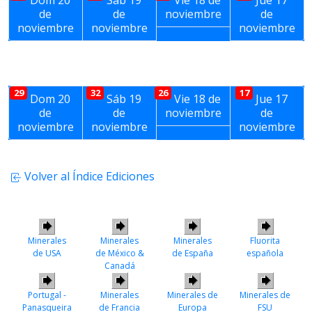
Dom 20
Sáb 19
Vie 18 de
Jue 17
de
de
noviembre
de
noviembre
noviembre
noviembre
29
32
26
17
Dom 20
Sáb 19
Vie 18 de
Jue 17
de
de
noviembre
de
noviembre
noviembre
noviembre
Volver al Índice Ediciones
Minerales
Minerales
Minerales
Fluorita
de USA
de México &
de España
española
Canadá
Portugal -
Minerales
Minerales de
Minerales de
Panasqueira
de Francia
Europa
FSU