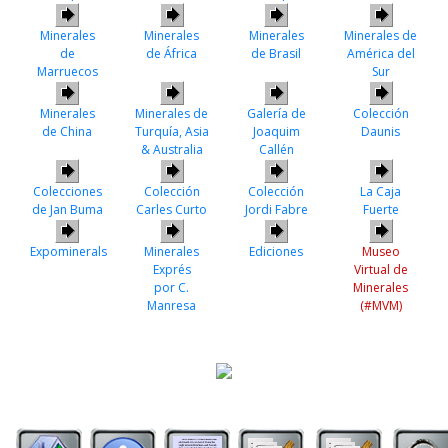
Minerales
Minerales
Minerales
Minerales de
de
de África
de Brasil
América del
Marruecos
Sur
Minerales
Minerales de
Galería de
Colección
de China
Turquía, Asia
Joaquim
Daunis
& Australia
Callén
Colecciones
Colección
Colección
La Caja
de Jan Buma
Carles Curto
Jordi Fabre
Fuerte
Expominerals
Minerales
Ediciones
Museo
Exprés
Virtual de
por C.
Minerales
Manresa
(#MVM)