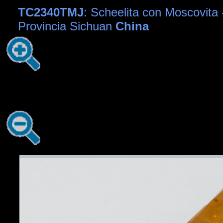
TC2340TMJ
: Scheelita con Moscovita
Provincia Sichuan
China