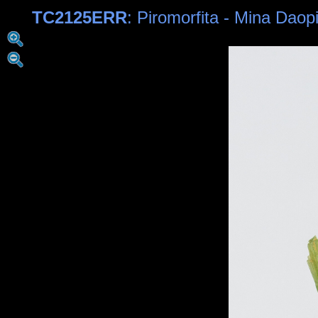
TC2125ERR
: Piromorfita - Mina Da